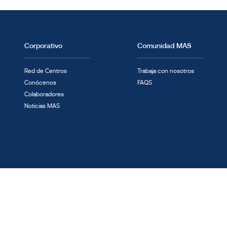
Corporativo
Comunidad MAS
Red de Centros
Trabaja con nosotros
Conócenos
FAQS
Colaboradores
Noticias MAS
rmación
Política de privacidad
Política de cookies
Aviso Legal