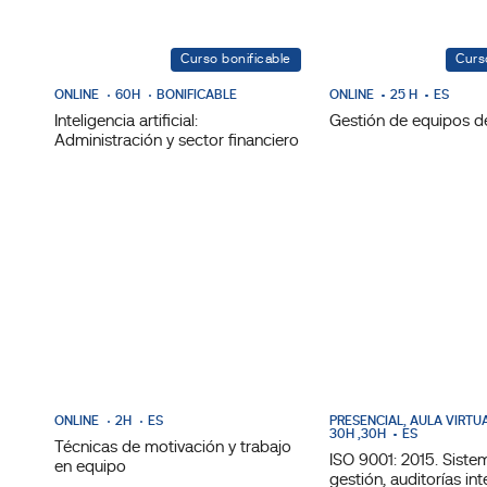
Curso bonificable
Curs
ONLINE
60H
BONIFICABLE
ONLINE
25 H
ES
Inteligencia artificial:
Gestión de equipos d
Administración y sector financiero
ONLINE
2H
ES
PRESENCIAL, AULA VIRTU
30H ,30H
ES
Técnicas de motivación y trabajo
ISO 9001: 2015. Siste
en equipo
gestión, auditorías int