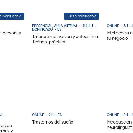
o bonificable
Curso bonificable
PRESENCIAL, AULA VIRTUAL
4H, 4H
ONLINE
6H
BONIFICADO
ES
e personas
Inteligencia a
Taller de motivación y autoestima.
tu negocio
Teórico-práctico.
AL
ONLINE
2H
ES
ONLINE
2H
Trastornos del sueño
Introducción
mas de
neurolingüíst
ernas y