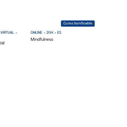
Curso bonificable
 VIRTUAL
ONLINE
20H
ES
Mindfulness
bal