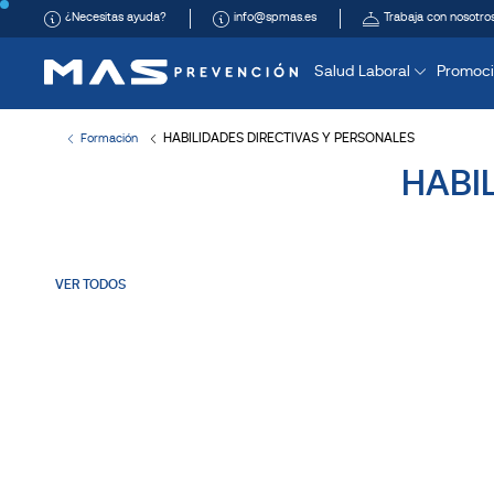
¿Necesitas ayuda?
info@spmas.es
Trabaja con nosotro
Salud Laboral
Promoci
HABILIDADES DIRECTIVAS Y PERSONALES
Formación
HABI
VER TODOS