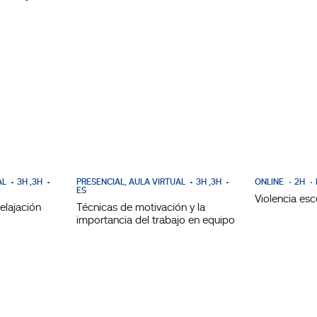
AL
3H ,3H
PRESENCIAL, AULA VIRTUAL
3H ,3H
ONLINE
2H
ES
Violencia esc
relajación
Técnicas de motivación y la
importancia del trabajo en equipo