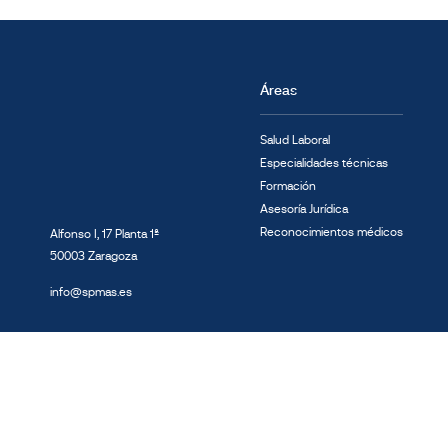
Áreas
Salud Laboral
Especialidades técnicas
Formación
Asesoría Jurídica
Reconocimientos médicos
Alfonso I, 17 Planta 1ª
50003 Zaragoza
info@spmas.es
2026 © MAS Prevención - Todos los derechos reservados
Sistema interno de info