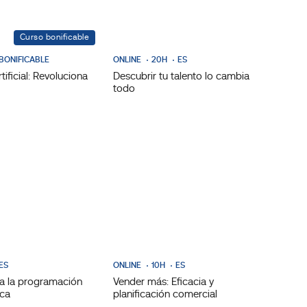
Curso bonificable
BONIFICABLE
ONLINE
20H
ES
rtificial: Revoluciona
Descubrir tu talento lo cambia
todo
ES
ONLINE
10H
ES
 a la programación
Vender más: Eficacia y
ica
planificación comercial