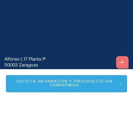
Alfonso I, 17 Planta 1ª
50003 Zaragoza
info@spmas.es
SOLICITA INFORMACIÓN Y PRESUPUESTO SIN
COMPROMISO
Áreas
Corporativo
Comunidad MAS