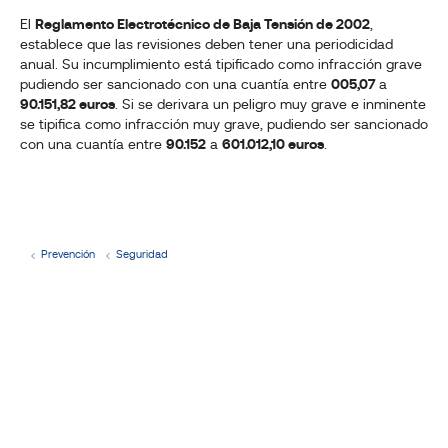
El
Reglamento Electrotécnico de Baja Tensión de 2002
,
establece que las revisiones deben tener una periodicidad
anual. Su incumplimiento está tipificado como infracción grave
pudiendo ser sancionado con una cuantía entre
005,07
a
90.151,82 euros
. Si se derivara un peligro muy grave e inminente
se tipifica como infracción muy grave, pudiendo ser sancionado
con una cuantía entre
90.152
a
601.012,10 euros
.
Solicita
información
Prevención
Seguridad
y
presupuesto
sin
compromiso