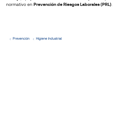
normativo en
Prevención de Riesgos Laborales (PRL)
.
Solicita
información
Prevención
Higiene Industrial
y
presupuesto
sin
compromiso