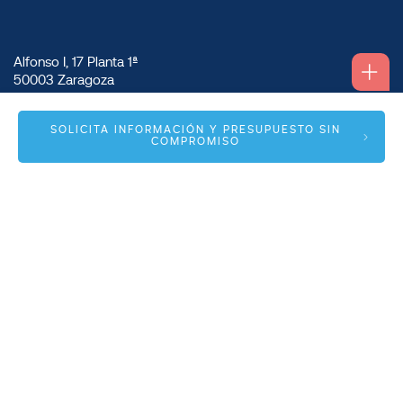
Alfonso I, 17 Planta 1ª
50003 Zaragoza
info@spmas.es
SOLICITA INFORMACIÓN Y PRESUPUESTO SIN
COMPROMISO
Áreas
Corporativo
Comunidad MAS
Contacto
Accesos