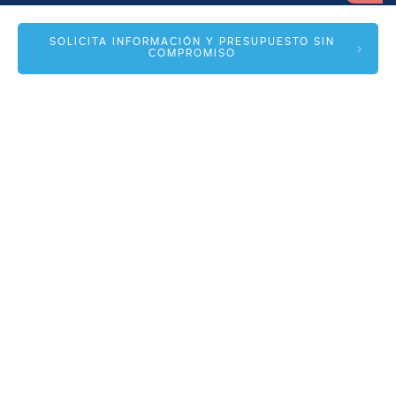
info@spmas.es
SOLICITA INFORMACIÓN Y PRESUPUESTO SIN
COMPROMISO
Áreas
Corporativo
Comunidad MAS
Contacto
Accesos
Sistema interno de información
Política de privacidad
Política de cookies
Aviso Legal