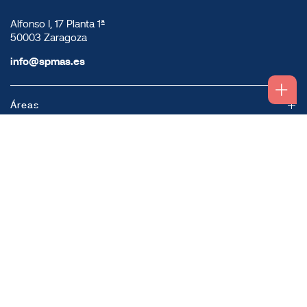
Alfonso I, 17 Planta 1ª
50003 Zaragoza
info@spmas.es
Áreas
Corporativo
Comunidad MAS
Contacto
Accesos