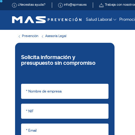
¿Necesitas ayuda?
info@spmas.es
Trabaja con nosotro
Salud Laboral
Promoci
Prevención
Asesoría Legal
Solicita información y
presupuesto sin compromiso