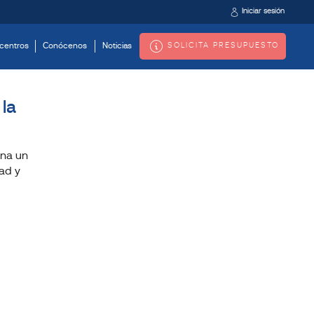
Iniciar sesión
SOLICITA PRESUPUESTO
centros
Conócenos
Noticias
la
ona un
dad y