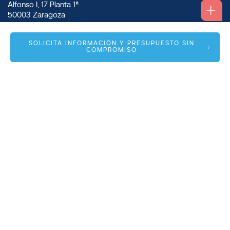
Alfonso I, 17 Planta 1ª
50003 Zaragoza
info@spmas.es
SOLICITA INFORMACIÓN Y PRESUPUESTO SIN
COMPROMISO
Áreas
Corporativo
Comunidad MAS
Contacto
Accesos
Sistema interno de información
Política de privacidad