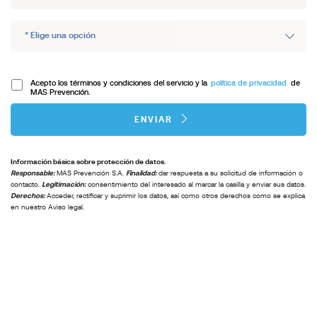
Acepto los términos y condiciones del servicio y la
política de privacidad
de
MAS Prevención.
ENVIAR
Información básica sobre protección de datos.
Responsable:
MAS Prevención S.A.
Finalidad:
dar respuesta a su solicitud de información o
contacto.
Legitimación:
consentimiento del interesado al marcar la casilla y enviar sus datos.
Derechos:
Acceder, rectificar y suprimir los datos, así como otros derechos como se explica
en nuestro Aviso legal.