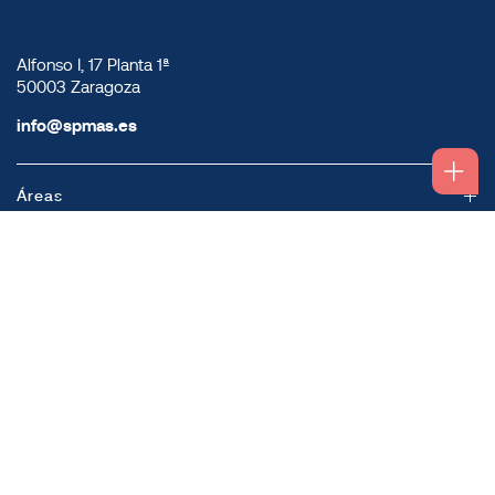
Alfonso I, 17 Planta 1ª
50003 Zaragoza
info@spmas.es
Áreas
Corporativo
Comunidad MAS
Contacto
Accesos