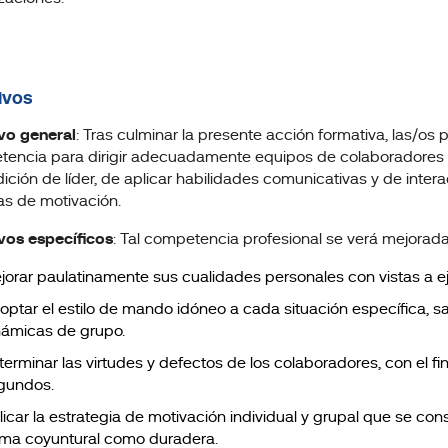
ivos
vo general
: Tras culminar la presente acción formativa, las/os
encia para dirigir adecuadamente equipos de colaboradores y
dición de líder, de aplicar habilidades comunicativas y de inter
as de motivación.
vos específicos
: Tal competencia profesional se verá mejora
jorar paulatinamente sus cualidades personales con vistas a eje
optar el estilo de mando idóneo a cada situación específica, 
námicas de grupo.
erminar las virtudes y defectos de los colaboradores, con el fin
gundos.
licar la estrategia de motivación individual y grupal que se c
rma coyuntural como duradera.