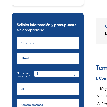
Solicita información y presupuesto
sin compromiso
M
Tem
¿Eres una
empresa?
1. Com
1.1. M
1.2. S
1.3. R