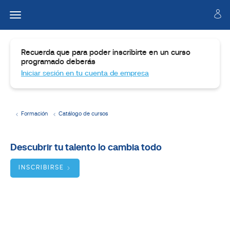
Recuerda que para poder inscribirte en un curso
programado deberás
Iniciar sesión en tu cuenta de empresa
Formación
Catálogo de cursos
Temario
Descubrir tu talento lo cambia todo
Dirigido
a
INSCRIBIRSE
Objetivos
BUSCADOR
DE
CURSOS