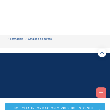
Formación
Catálogo de cursos
Alfonso I, 17 Planta 1ª
SOLICITA INFORMACIÓN Y PRESUPUESTO SIN