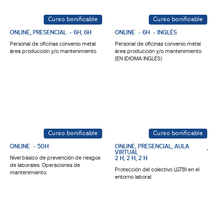
Curso bonificable
Curso bonificable
ONLINE, PRESENCIAL
6H, 6H
ONLINE
6H
INGLÉS
Personal de oficinas convenio metal
Personal de oficinas convenio metal
área producción y/o mantenimiento
área producción y/o mantenimiento
(EN IDIOMA INGLÉS)
Curso bonificable
Curso bonificable
ONLINE
50H
ONLINE, PRESENCIAL, AULA
VIRTUAL
Nivel básico de prevención de riesgos
2 H, 2 H, 2 H
de laborales. Operaciones de
Protección del colectivo LGTBI en el
mantenimiento.
entorno laboral