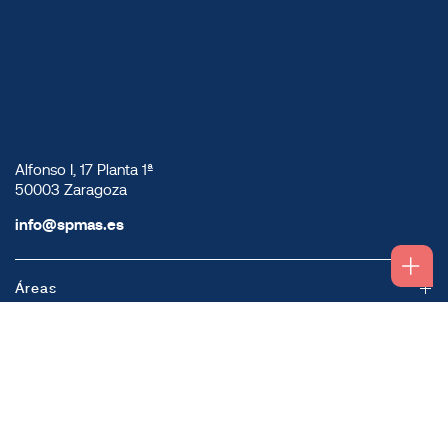
Alfonso I, 17 Planta 1ª
50003 Zaragoza
info@spmas.es
Áreas
Corporativo
Comunidad MAS