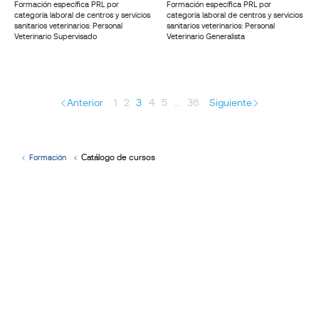
Formación específica PRL por
Formación específica PRL por
categoría laboral de centros y servicios
categoría laboral de centros y servicios
sanitarios veterinarios: Personal
sanitarios veterinarios: Personal
Veterinario Supervisado
Veterinario Generalista
Anterior
1
2
3
4
5
…
36
Siguiente
Catálogo de cursos
Formación