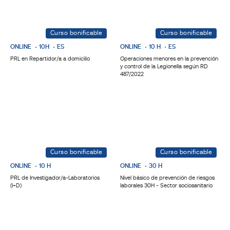
Curso bonificable
Curso bonificable
ONLINE
10H
ES
ONLINE
10 H
ES
PRL en Repartidor/a a domicilio
Operaciones menores en la prevención
y control de la Legionella según RD
487/2022
Curso bonificable
Curso bonificable
ONLINE
10 H
ONLINE
30 H
PRL de Investigador/a-Laboratorios
Nivel básico de prevención de riesgos
(I+D)
laborales 30H - Sector sociosanitario