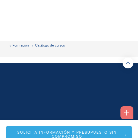
Formación
Catálogo de cursos
Alfonso I, 17 Planta 1ª
SOLICITA INFORMACIÓN Y PRESUPUESTO SIN
COMPROMISO
50003 Zaragoza