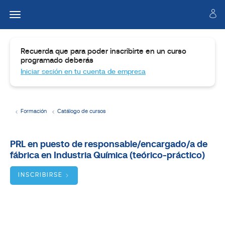
Recuerda que para poder inscribirte en un curso
programado deberás
Iniciar sesión en tu cuenta de empresa
Formación
Catálogo de cursos
Temario
PRL en puesto de responsable/encargado/a de
fábrica en Industria Química (teórico-práctico)
Dirigido
a:
INSCRIBIRSE
Objetivos:
BUSCADOR
DE
CURSOS