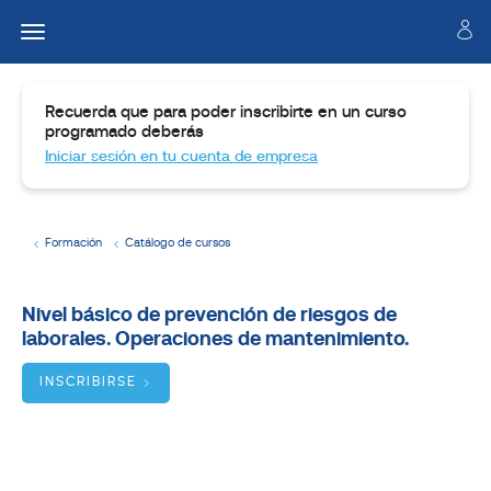
Recuerda que para poder inscribirte en un curso
programado deberás
Iniciar sesión en tu cuenta de empresa
Formación
Catálogo de cursos
Temario
Nivel básico de prevención de riesgos de
laborales. Operaciones de mantenimiento.
Dirigido
a
INSCRIBIRSE
Objetivos
BUSCADOR
DE
CURSOS