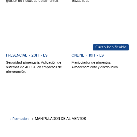
gestión de inocuidad de alimentos.
Trazabilidad.
Curso bonificable
PRESENCIAL
20H
ES
ONLINE
10H
ES
Seguridad alimentaria. Aplicación de
Manipulador de alimentos:
sistemas de APPCC en empresas de
Almacenamiento y distribución.
alimentación.
MANIPULADOR DE ALIMENTOS
Formación