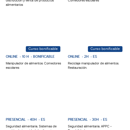
distribución y venta de productos
Comedores escolares
alimentarios
Curso bonificable
Curso bonificable
ONLINE
10 H
BONIFICABLE
ONLINE
2H
ES
Manipulador de alimentos: Comedores
Reciclaje manipulador de alimentos.
escolares
Restauración.
PRESENCIAL
40H
ES
PRESENCIAL
30H
ES
Seguridad alimentaria. Sistemas de
Seguridad alimentaria: APPC -