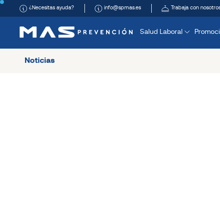
¿Necesitas ayuda?
info@spmas.es
Trabaja con nosotro
Salud Laboral
Promoci
Noticias