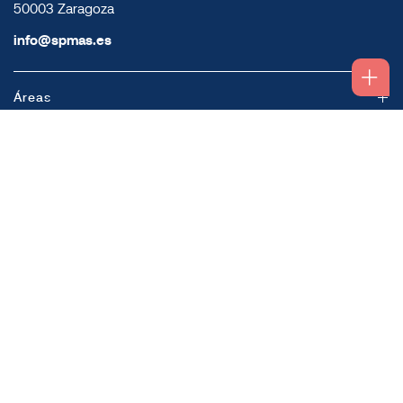
50003 Zaragoza
info@spmas.es
Áreas
Corporativo
Comunidad MAS
Contacto
Accesos
Sistema interno de información
Política de privacidad
Política de cookies
Aviso Legal