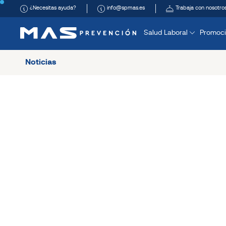
¿Necesitas ayuda?
info@spmas.es
Trabaja con nosotro
Salud Laboral
Promoci
Noticias