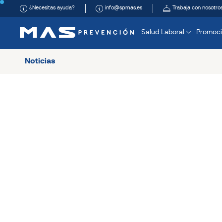
¿Necesitas ayuda?
info@spmas.es
Trabaja con nosotro
Salud Laboral
Promoci
Noticias