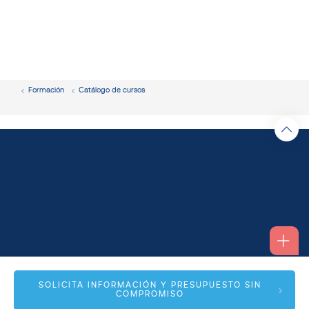
Formación
Catálogo de cursos
Alfonso I, 17 Planta 1ª
SOLICITA INFORMACIÓN Y PRESUPUESTO SIN
COMPROMISO
50003 Zaragoza