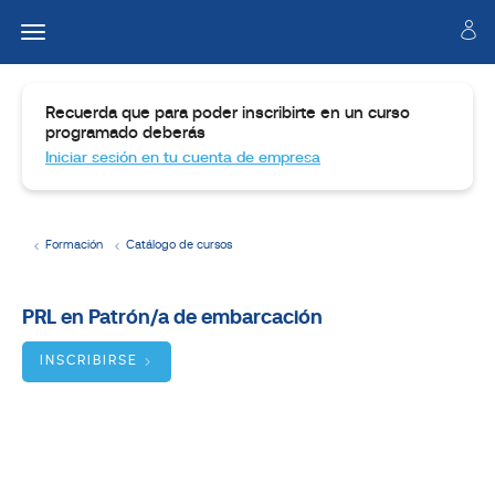
Recuerda que para poder inscribirte en un curso
programado deberás
Iniciar sesión en tu cuenta de empresa
Formación
Catálogo de cursos
Temario
PRL en Patrón/a de embarcación
Dirigido
a
INSCRIBIRSE
Objetivos
BUSCADOR
DE
CURSOS