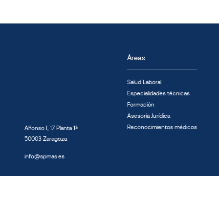
Áreas
Salud Laboral
Especialidades técnicas
Formación
Asesoría Jurídica
Reconocimientos médicos
Alfonso I, 17 Planta 1ª
50003 Zaragoza
info@spmas.es
2026 © MAS Prevención - Todos los derechos reservados
Sistema interno de info