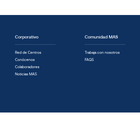
Corporativo
Comunidad MAS
Red de Centros
Trabaja con nosotros
Conócenos
FAQS
Colaboradores
Noticias MAS
rmación
Política de privacidad
Política de cookies
Aviso Legal