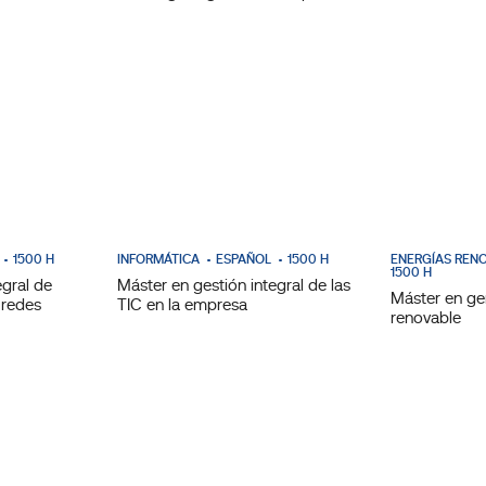
1500 H
INFORMÁTICA
ESPAÑOL
1500 H
ENERGÍAS REN
1500 H
egral de
Máster en gestión integral de las
Máster en ge
 redes
TIC en la empresa
renovable