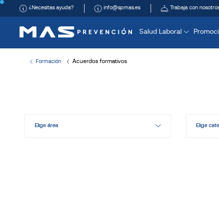
¿Necesitas ayuda?
info@spmas.es
Trabaja con nosotro
Salud Laboral
Promoci
Acuerdos formativos
Formación
Elige área
Elige cat