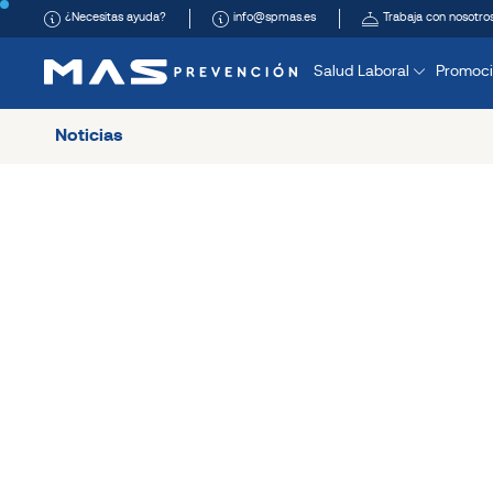
¿Necesitas ayuda?
info@spmas.es
Trabaja con nosotro
Salud Laboral
Promoci
Noticias