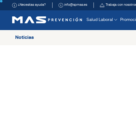
¿Necesitas ayuda?
info@spmas.es
Trabaja con nosotro
Salud Laboral
Promoci
Noticias