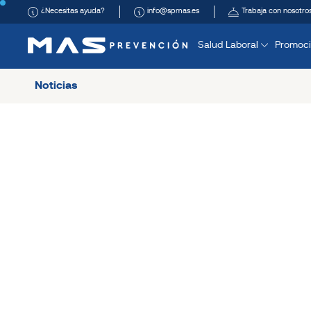
¿Necesitas ayuda?
info@spmas.es
Trabaja con nosotro
Salud Laboral
Promoci
Noticias