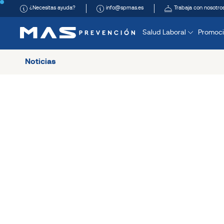
¿Necesitas ayuda?
info@spmas.es
Trabaja con nosotro
Salud Laboral
Promoci
Noticias