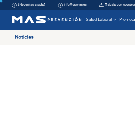
¿Necesitas ayuda?
info@spmas.es
Trabaja con nosotro
Salud Laboral
Promoci
Noticias