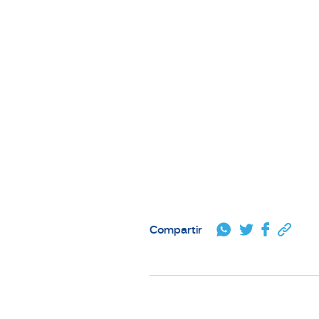
Mindfulness basado
Mindfulness basado 
Mindfulness basado
salud 
Compartir