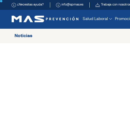
¿Necesitas ayuda?
info@spmas.es
Trabaja con nosotro
Salud Laboral
Promoci
Noticias