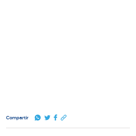
Utiliza un reposapiés:
Usa calzado cómodo:
Compartir