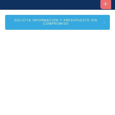
Alfonso I, 17 Planta 1ª
SOLICITA INFORMACIÓN Y PRESUPUESTO SIN
COMPROMISO
50003 Zaragoza
info@spmas.es
Áreas
Corporativo
Comunidad MAS
Contacto
Accesos