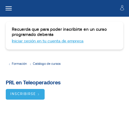
Recuerda que para poder inscribirte en un curso
programado deberás
Iniciar sesión en tu cuenta de empresa
Formación
Catálogo de cursos
Temario
PRL en Teleoperadores
Dirigido
a
INSCRIBIRSE
Objetivos
BUSCADOR
DE
CURSOS