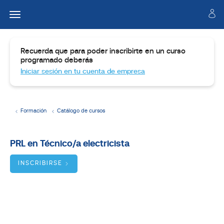
Recuerda que para poder inscribirte en un curso
programado deberás
Iniciar sesión en tu cuenta de empresa
Formación
Catálogo de cursos
Temario
PRL en Técnico/a electricista
Dirigido
a
INSCRIBIRSE
Objetivos
BUSCADOR
DE
CURSOS