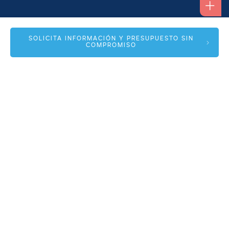
Alfonso I, 17 Planta 1ª
SOLICITA INFORMACIÓN Y PRESUPUESTO SIN
COMPROMISO
50003 Zaragoza
info@spmas.es
Áreas
Corporativo
Comunidad MAS
Contacto
Accesos