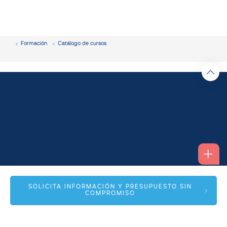
Formación
Catálogo de cursos
Alfonso I, 17 Planta 1ª
SOLICITA INFORMACIÓN Y PRESUPUESTO SIN
COMPROMISO
50003 Zaragoza
info@spmas.es