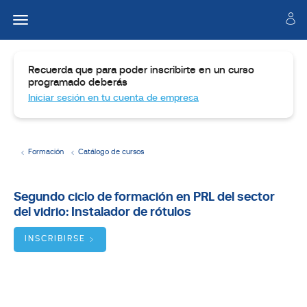
Recuerda que para poder inscribirte en un curso
programado deberás
Iniciar sesión en tu cuenta de empresa
Formación
Catálogo de cursos
Temario
Segundo ciclo de formación en PRL del sector
del vidrio: Instalador de rótulos
Dirigido
a
INSCRIBIRSE
Objetivos
BUSCADOR
DE
CURSOS