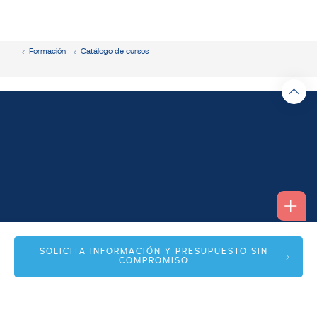
Formación
Catálogo de cursos
Alfonso I, 17 Planta 1ª
SOLICITA INFORMACIÓN Y PRESUPUESTO SIN
COMPROMISO
50003 Zaragoza
info@spmas.es