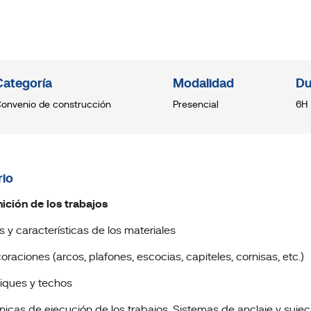
Categoría
Modalidad
Du
onvenio de construcción
Presencial
6H
io
inición de los trabajos
os y características de los materiales
oraciones (arcos, plafones, escocias, capiteles, cornisas, etc.)
biques y techos
cnicas de ejecución de los trabajos. Sistemas de anclaje y sujec