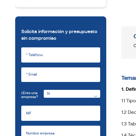
Solicita información y presupuesto
sin compromiso
C
Temar
1. Def
¿Eres una
empresa?
1.1 Tip
1.2 Dec
1.3 Ta
1.4 Té