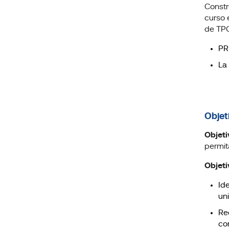
Constr
curso 
de TPC
PR
La
Objet
Objeti
permit
Objeti
Id
un
Re
co