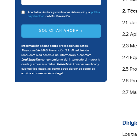
2. Téc
Acepto los términos y condiciones del servicio y la
política
de privacidad
de MAS Prevención.
2.1 Ide
SOLICITAR AHORA
2.2 Ap
2.3 Me
Información básica sobre protección de datos.
Responsable:
MAS Prevención S.A.
Finalidad:
dar
respuesta a su solicitud de información o contacto.
2.4 Eq
Legitimación:
consentimiento del interesado al marcar la
casilla y enviar sus datos.
Derechos:
Acceder, rectificar y
2.5 Pr
suprimir los datos, así como otros derechos como se
explica en nuestro Aviso legal.
2.6 Pr
2.7 Ma
Dirigi
Los tr