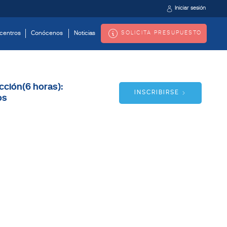
Iniciar sesión
SOLICITA PRESUPUESTO
centros
Conócenos
Noticias
cción(6 horas):
INSCRIBIRSE
os