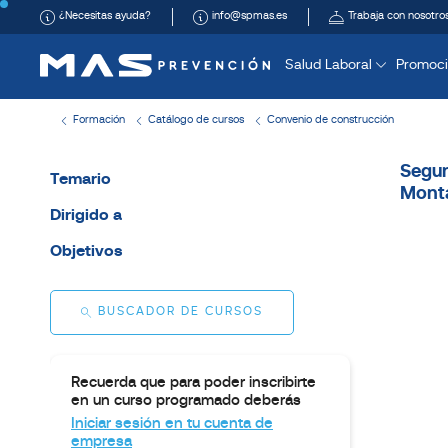
¿Necesitas ayuda?
info@spmas.es
Trabaja con nosotro
Salud Laboral
Promoci
Formación
Catálogo de cursos
Convenio de construcción
Segun
Temario
Monta
Dirigido a
Objetivos
BUSCADOR DE CURSOS
Recuerda que para poder inscribirte
en un curso programado deberás
Iniciar sesión en tu cuenta de
empresa