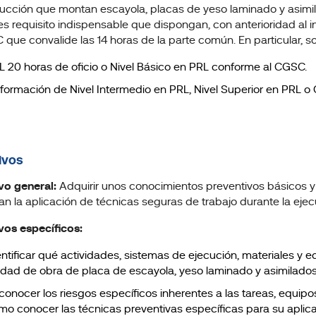
ucción que montan escayola, placas de yeso laminado y asimi
es requisito indispensable que dispongan, con anterioridad al 
 que convalide las 14 horas de la parte común. En particular, s
L 20 horas de oficio o Nivel Básico en PRL conforme al CGSC.
 formación de Nivel Intermedio en PRL, Nivel Superior en PRL o
ivos
vo general:
Adquirir unos conocimientos preventivos básicos y g
an la aplicación de técnicas seguras de trabajo durante la eje
vos específicos:
entificar qué actividades, sistemas de ejecución, materiales y e
idad de obra de placa de escayola, yeso laminado y asimilados
conocer los riesgos específicos inherentes a las tareas, equipo
mo conocer las técnicas preventivas específicas para su aplic