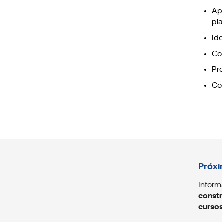
Apl
pl
Id
Co
Pr
Co
Próxi
Inform
constr
curso