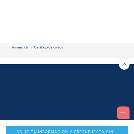
Formación
Catálogo de cursos
Alfonso I, 17 Planta 1ª
SOLICITA INFORMACIÓN Y PRESUPUESTO SIN