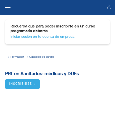
Recuerda que para poder inscribirte en un curso
programado deberás
Iniciar sesión en tu cuenta de empresa
Formación
Catálogo de cursos
Temario.
PRL en Sanitarios: médicos y DUEs
Dirigido
a
INSCRIBIRSE
Objetivos
BUSCADOR
DE
CURSOS