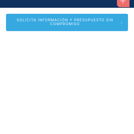
Alfonso I, 17 Planta 1ª
SOLICITA INFORMACIÓN Y PRESUPUESTO SIN
COMPROMISO
50003 Zaragoza
info@spmas.es
Áreas
Corporativo
Comunidad MAS
Contacto
Accesos