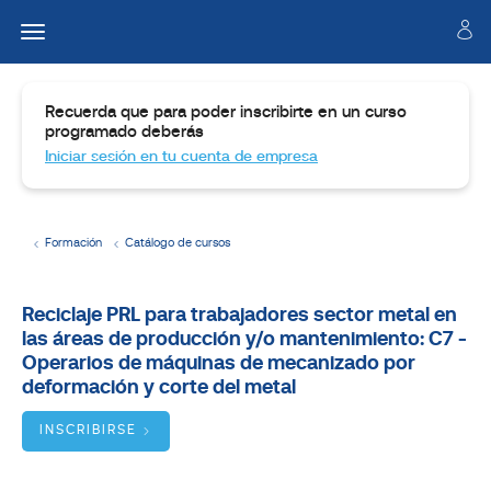
Recuerda que para poder inscribirte en un curso
programado deberás
Iniciar sesión en tu cuenta de empresa
Formación
Catálogo de cursos
Temario
Reciclaje PRL para trabajadores sector metal en
las áreas de producción y/o mantenimiento: C7 -
Dirigido
a
Operarios de máquinas de mecanizado por
deformación y corte del metal
Objetivos
INSCRIBIRSE
BUSCADOR
DE
CURSOS