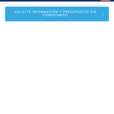
Alfonso I, 17 Planta 1ª
SOLICITA INFORMACIÓN Y PRESUPUESTO SIN
COMPROMISO
50003 Zaragoza
info@spmas.es
Áreas
Corporativo
Comunidad MAS
Contacto
Accesos