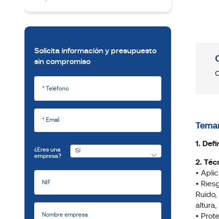
Solicita información y presupuesto
sin compromiso
C
Temar
1. Def
¿Eres una
empresa?
2. Téc
• Apli
• Ries
Ruido,
altura
• Prot