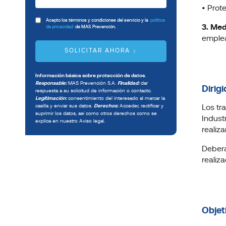
• Prot
Acepto los términos y condiciones del servicio y la
política
3. Med
de privacidad
de MAS Prevención.
emplea
SOLICITAR AHORA
Información básica sobre protección de datos.
Responsable:
MAS Prevención S.A.
Finalidad:
dar
Dirigi
respuesta a su solicitud de información o contacto.
Legitimación:
consentimiento del interesado al marcar la
casilla y enviar sus datos.
Derechos:
Acceder, rectificar y
Los tr
suprimir los datos, así como otros derechos como se
Indust
explica en nuestro Aviso legal.
realiz
Deberá
realiz
Objet