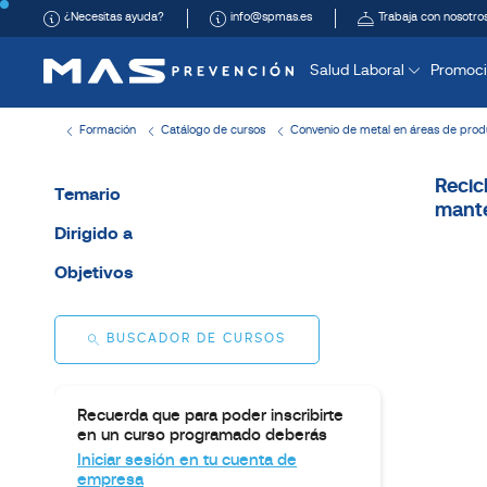
¿Necesitas ayuda?
info@spmas.es
Trabaja con nosotro
Salud Laboral
Promoci
Formación
Catálogo de cursos
Convenio de metal en áreas de prod
Recic
Temario
mante
Dirigido a
Objetivos
BUSCADOR DE CURSOS
Recuerda que para poder inscribirte
en un curso programado deberás
Iniciar sesión en tu cuenta de
empresa