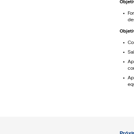
Objeti
Fo
de
Objeti
Co
Sa
Apr
co
Ap
eq
Próxi