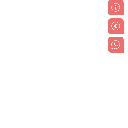
Contacto
Accesos
Solicitar presupuesto
Mi Área
Solicitar cita
Aula Virtual