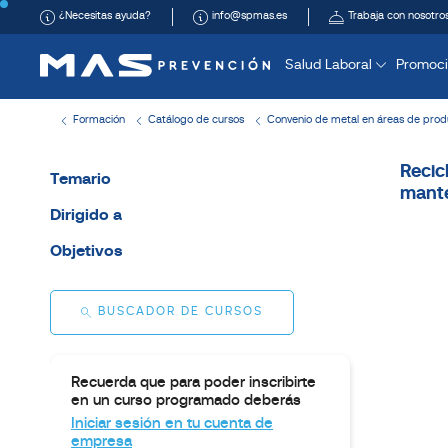
¿Necesitas ayuda?
info@spmas.es
Trabaja con nosotro
Salud Laboral
Promoci
Formación
Catálogo de cursos
Convenio de metal en áreas de prod
Recic
Temario
mante
Dirigido a
Objetivos
BUSCADOR DE CURSOS
Recuerda que para poder inscribirte
en un curso programado deberás
Iniciar sesión en tu cuenta de
empresa