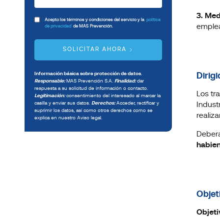
3. Med
Acepto los términos y condiciones del servicio y la
política
emplea
de privacidad
de MAS Prevención.
SOLICITAR AHORA
Información básica sobre protección de datos.
Dirigi
Responsable:
MAS Prevención S.A.
Finalidad:
dar
respuesta a su solicitud de información o contacto.
Los tr
Legitimación:
consentimiento del interesado al marcar la
casilla y enviar sus datos.
Derechos:
Acceder, rectificar y
Indust
suprimir los datos, así como otros derechos como se
realiza
explica en nuestro Aviso legal.
Deberá
habien
Objet
Objeti