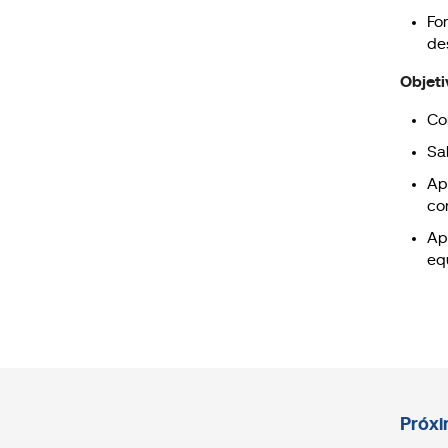
Fo
de
Objeti
Co
Sa
Apr
co
Ap
eq
Próxi