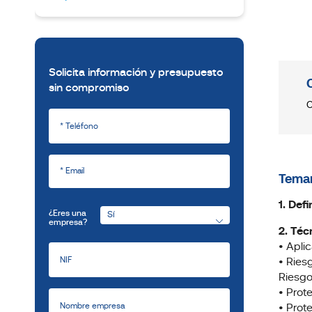
Solicita información y presupuesto
sin compromiso
C
Temar
1. Def
¿Eres una
empresa?
2. Téc
• Apli
• Ries
Riesgo
• Prot
• Prot