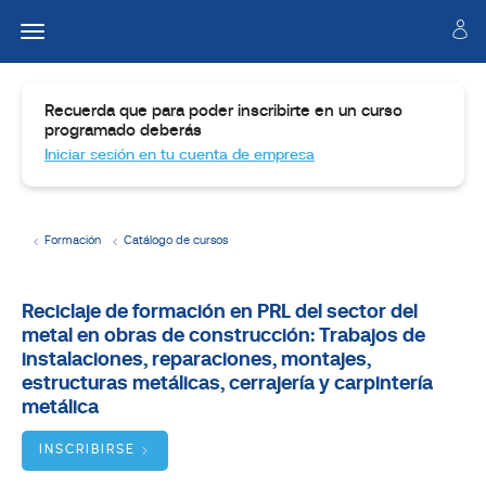
Recuerda que para poder inscribirte en un curso
programado deberás
Iniciar sesión en tu cuenta de empresa
Formación
Catálogo de cursos
Temario
Reciclaje de formación en PRL del sector del
metal en obras de construcción: Trabajos de
Dirigido
a
instalaciones, reparaciones, montajes,
estructuras metálicas, cerrajería y carpintería
Objetivos
metálica
INSCRIBIRSE
BUSCADOR
DE
CURSOS