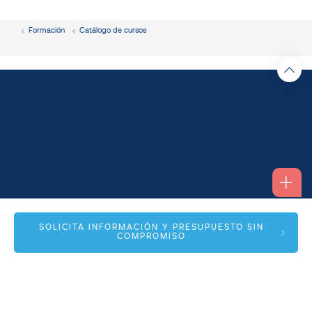
Formación
Catálogo de cursos
Alfonso I, 17 Planta 1ª
SOLICITA INFORMACIÓN Y PRESUPUESTO SIN
COMPROMISO
50003 Zaragoza
info@spmas.es
Áreas