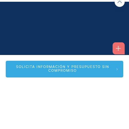
Alfonso I, 17 Planta 1ª
SOLICITA INFORMACIÓN Y PRESUPUESTO SIN
COMPROMISO
50003 Zaragoza
info@spmas.es
Áreas
Corporativo