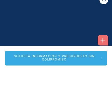
Alfonso I, 17 Planta 1ª
SOLICITA INFORMACIÓN Y PRESUPUESTO SIN
COMPROMISO
50003 Zaragoza
info@spmas.es
Áreas
Corporativo