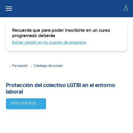
Recuerda que para poder inscribirte en un curso
programado deberás
Iniciar sesión en tu cuenta de empresa
Formación
Catálogo de cursos
Temario
Protección del colectivo LGTBI en el entorno
laboral
Dirigido
a:
INSCRIBIRSE
Objetivos:
BUSCADOR
DE
CURSOS