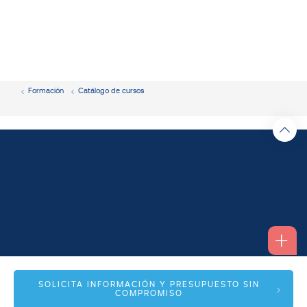
Formación
Catálogo de cursos
Alfonso I, 17 Planta 1ª
SOLICITA INFORMACIÓN Y PRESUPUESTO SIN
COMPROMISO
50003 Zaragoza