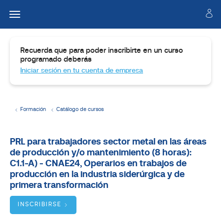
Recuerda que para poder inscribirte en un curso
programado deberás
Iniciar sesión en tu cuenta de empresa
Formación
Catálogo de cursos
Temario
PRL para trabajadores sector metal en las áreas
de producción y/o mantenimiento (8 horas):
Dirigido
a
C1.1-A) - CNAE24, Operarios en trabajos de
producción en la industria siderúrgica y de
Objetivos
primera transformación
INSCRIBIRSE
BUSCADOR
DE
CURSOS