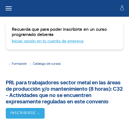
Recuerda que para poder inscribirte en un curso
programado deberás
Iniciar sesión en tu cuenta de empresa
Formación
Catálogo de cursos
Temario
PRL para trabajadores sector metal en las áreas
de producción y/o mantenimiento (8 horas): C32
Dirigido
a
- Actividades que no se encuentren
expresamente reguladas en este convenio
Objetivos
INSCRIBIRSE
BUSCADOR
DE
CURSOS