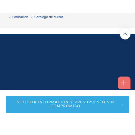
Formación
Catálogo de cursos
Alfonso I, 17 Planta 1ª
SOLICITA INFORMACIÓN Y PRESUPUESTO SIN
COMPROMISO
50003 Zaragoza
info@spmas.es