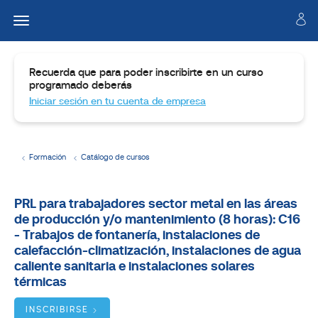
Recuerda que para poder inscribirte en un curso
programado deberás
Iniciar sesión en tu cuenta de empresa
Formación
Catálogo de cursos
Temario
PRL para trabajadores sector metal en las áreas
de producción y/o mantenimiento (8 horas): C16
Dirigido
a
- Trabajos de fontanería, instalaciones de
calefacción-climatización, instalaciones de agua
Objetivos
caliente sanitaria e instalaciones solares
térmicas
BUSCADOR
DE
INSCRIBIRSE
CURSOS