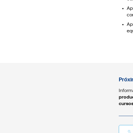
Apr
co
Ap
eq
Próxi
Inform
produc
curso