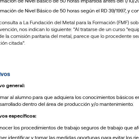
rmación de Nivel Básico de 50 horas impartida antes del 1/10/2
rmación de Nivel Básico de 50 horas según el RD 39/1997, y con
 consulta a La Fundación del Metal para la Formación (FMF) so
vención, nos indican lo siguiente: "Al tratarse de un curso "equi
de la comisión paritaria del metal, parece que lo procedente sea 
ión citada".
ivos
vo general:
rmar al alumno para que adquiera los conocimientos básicos en 
sarrollado dentro del área de producción y/o mantenimiento.
vos específicos:
nocer los procedimientos de trabajo seguros de trabajo que afec
ber identificar y tomar las medidas oportunas para evitar los ri