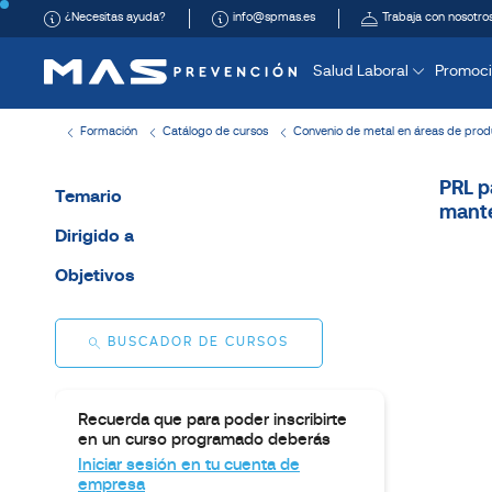
¿Necesitas ayuda?
info@spmas.es
Trabaja con nosotro
Salud Laboral
Promoci
Formación
Catálogo de cursos
Convenio de metal en áreas de prod
PRL p
Temario
mante
Dirigido a
Objetivos
BUSCADOR DE CURSOS
Recuerda que para poder inscribirte
en un curso programado deberás
Iniciar sesión en tu cuenta de
empresa