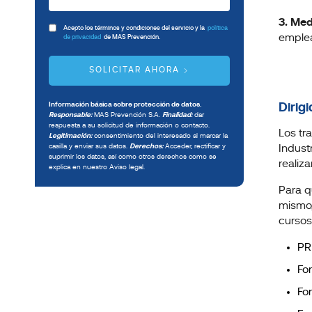
3. Med
Acepto los términos y condiciones del servicio y la
política
emplea
de privacidad
de MAS Prevención.
SOLICITAR AHORA
Información básica sobre protección de datos.
Dirigi
Responsable:
MAS Prevención S.A.
Finalidad:
dar
respuesta a su solicitud de información o contacto.
Los tr
Legitimación:
consentimiento del interesado al marcar la
casilla y enviar sus datos.
Derechos:
Acceder, rectificar y
Indust
suprimir los datos, así como otros derechos como se
realiza
explica en nuestro Aviso legal.
Para q
mismo,
cursos
PR
Fo
Fo