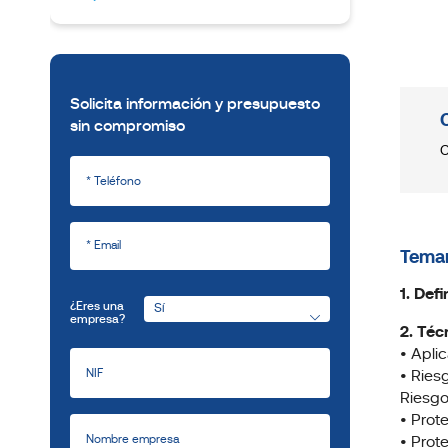
Solicita información y presupuesto
sin compromiso
C
Temar
1. Def
¿Eres una
empresa?
2. Téc
• Apli
• Ries
Riesgo
• Prot
• Prot