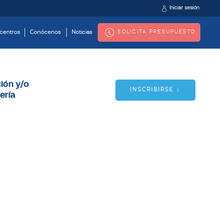
Iniciar sesión
SOLICITA PRESUPUESTO
centros
Conócenos
Noticias
ión y/o
INSCRIBIRSE
ería