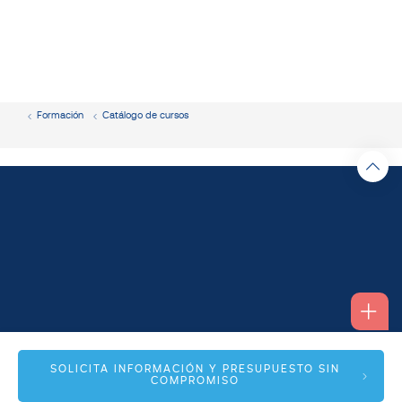
Formación
Catálogo de cursos
Alfonso I, 17 Planta 1ª
SOLICITA INFORMACIÓN Y PRESUPUESTO SIN
COMPROMISO
50003 Zaragoza