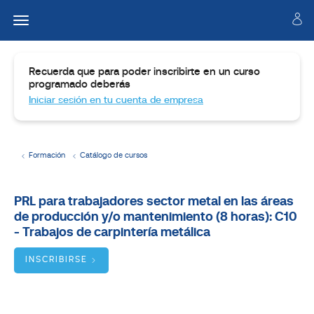
Recuerda que para poder inscribirte en un curso
programado deberás
Iniciar sesión en tu cuenta de empresa
Formación
Catálogo de cursos
Temario
PRL para trabajadores sector metal en las áreas
de producción y/o mantenimiento (8 horas): C10
Dirigido
a
- Trabajos de carpintería metálica
Objetivos
INSCRIBIRSE
BUSCADOR
DE
CURSOS