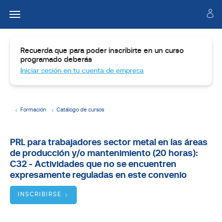
Recuerda que para poder inscribirte en un curso
programado deberás
Iniciar sesión en tu cuenta de empresa
Formación
Catálogo de cursos
Temario
PRL para trabajadores sector metal en las áreas
de producción y/o mantenimiento (20 horas):
Dirigido
a
C32 - Actividades que no se encuentren
expresamente reguladas en este convenio
Objetivos
INSCRIBIRSE
BUSCADOR
DE
CURSOS