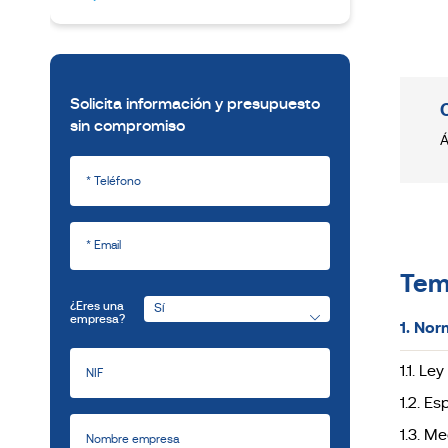
Solicita información y presupuesto
sin compromiso
Á
Tem
¿Eres una
empresa?
1. Nor
1.1. L
1.2. Es
1.3. M