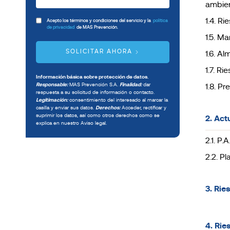
ambien
1.4. R
Acepto los términos y condiciones del servicio y la
política
de privacidad
de MAS Prevención.
1.5. M
SOLICITAR AHORA
1.6. A
1.7. Ri
Información básica sobre protección de datos.
Responsable:
MAS Prevención S.A.
Finalidad:
dar
1.8. P
respuesta a su solicitud de información o contacto.
Legitimación:
consentimiento del interesado al marcar la
casilla y enviar sus datos.
Derechos:
Acceder, rectificar y
suprimir los datos, así como otros derechos como se
2. Act
explica en nuestro Aviso legal.
2.1. P.
2.2. P
3. Rie
4. Rie