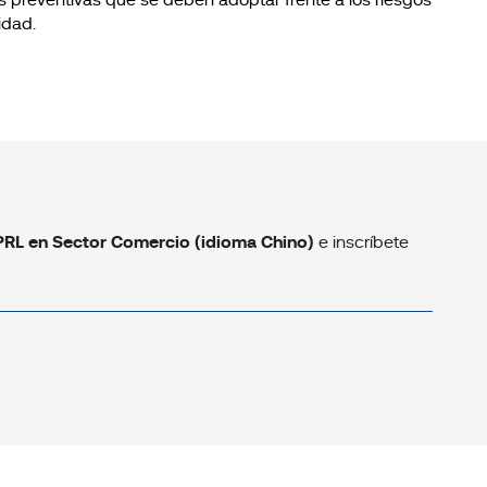
s preventivas que se deben adoptar frente a los riesgos
idad.
PRL en Sector Comercio (idioma Chino)
e inscríbete