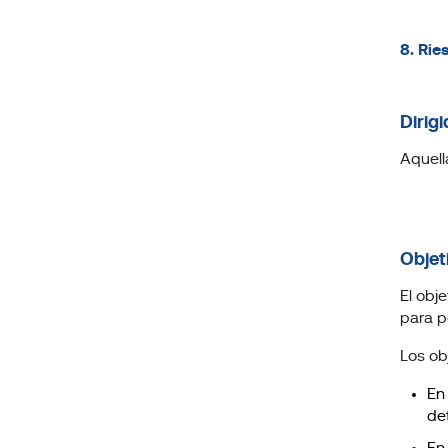
8. Rie
Dirigi
Aquell
Objet
El obj
para p
Los ob
En
de