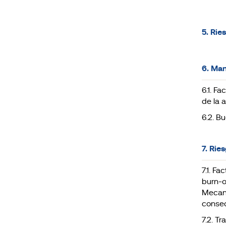
5. Rie
6. Man
6.1. F
de la 
6.2. B
7. Rie
7.1. Fa
burn-o
Mecani
consec
7.2. Tr