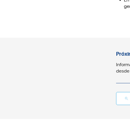
En
ge
Próxi
Inform
desde