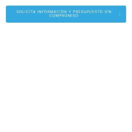
Alfonso I, 17 Planta 1ª
SOLICITA INFORMACIÓN Y PRESUPUESTO SIN
COMPROMISO
50003 Zaragoza
info@spmas.es
Áreas
Corporativo
Comunidad MAS
Contacto
Accesos