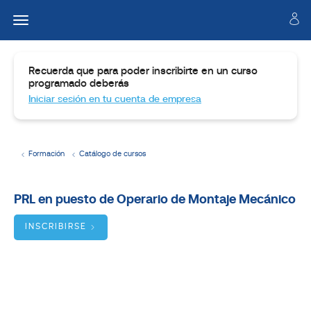
Recuerda que para poder inscribirte en un curso
programado deberás
Iniciar sesión en tu cuenta de empresa
Formación
Catálogo de cursos
Temario
PRL en puesto de Operario de Montaje Mecánico
Dirigido
a:
INSCRIBIRSE
Objetivos:
BUSCADOR
DE
CURSOS