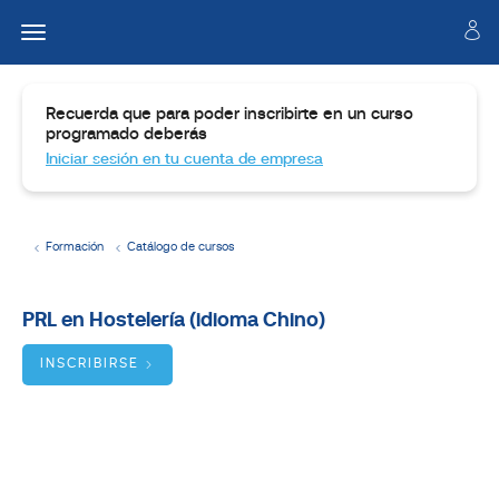
Recuerda que para poder inscribirte en un curso
programado deberás
Iniciar sesión en tu cuenta de empresa
Formación
Catálogo de cursos
Temario
PRL en Hostelería (idioma Chino)
Dirigido
a:
INSCRIBIRSE
Objetivos:
BUSCADOR
DE
CURSOS