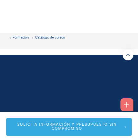
Formación
Catálogo de cursos
Alfonso I, 17 Planta 1ª
SOLICITA INFORMACIÓN Y PRESUPUESTO SIN
COMPROMISO
50003 Zaragoza