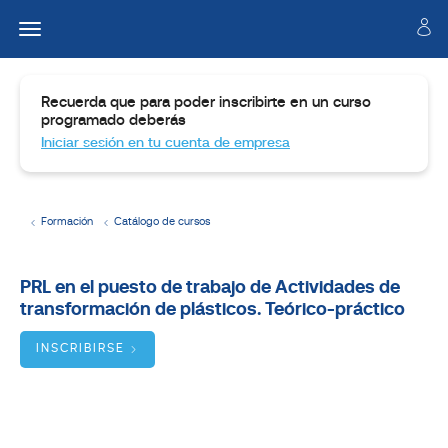
Recuerda que para poder inscribirte en un curso
programado deberás
Iniciar sesión en tu cuenta de empresa
Formación
Catálogo de cursos
Temario
PRL en el puesto de trabajo de Actividades de
transformación de plásticos. Teórico-práctico
Dirigido
a
INSCRIBIRSE
Objetivos
BUSCADOR
DE
CURSOS